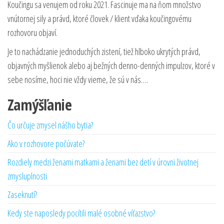
Koučingu sa venujem od roku 2021. Fascinuje ma na ňom množstvo
vnútornej sily a právd, ktoré človek / klient vďaka koučingovému
rozhovoru objaví.
Je to nachádzanie jednoduchých zistení, tiež hlboko ukrytých právd,
objavných myšlienok alebo aj bežných denno-denných impulzov, ktoré v
sebe nosíme, hoci nie vždy vieme, že sú v nás….
Zamýšľanie
Čo určuje zmysel nášho bytia?
Ako v rozhovore počúvate?
Rozdiely medzi ženami matkami a ženami bez detí v úrovni životnej
zmysluplnosti
Zaseknutí?
Kedy ste naposledy pocítili malé osobné víťazstvo?