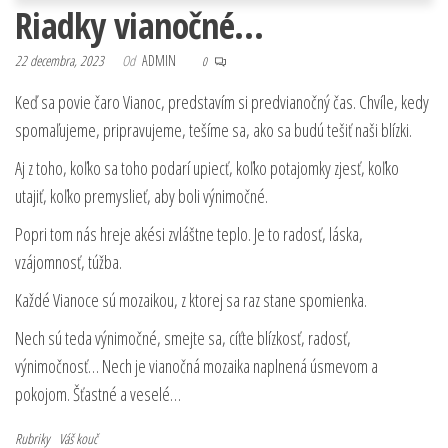
Riadky vianočné…
22 decembra, 2023
Od
ADMIN
0
Keď sa povie čaro Vianoc, predstavím si predvianočný čas. Chvíle, kedy
spomaľujeme, pripravujeme, tešíme sa, ako sa budú tešiť naši blízki.
Aj z toho, koľko sa toho podarí upiecť, koľko potajomky zjesť, koľko
utajiť, koľko premyslieť, aby boli výnimočné.
Popri tom nás hreje akési zvláštne teplo. Je to radosť, láska,
vzájomnosť, túžba.
Každé Vianoce sú mozaikou, z ktorej sa raz stane spomienka.
Nech sú teda výnimočné, smejte sa, cíťte blízkosť, radosť,
výnimočnosť… Nech je vianočná mozaika naplnená úsmevom a
pokojom. Šťastné a veselé…
Rubriky
Váš kouč