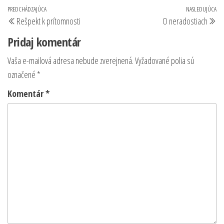
Navigácia
Predchádzajúci
PREDCHÁDZAJÚCA
NASLEDUJÚCA
Na
Rešpekt k prítomnosti
O neradostiach
v
príspevok
pr
Pridaj komentár
článku
Vaša e-mailová adresa nebude zverejnená.
Vyžadované polia sú
označené
*
Komentár
*