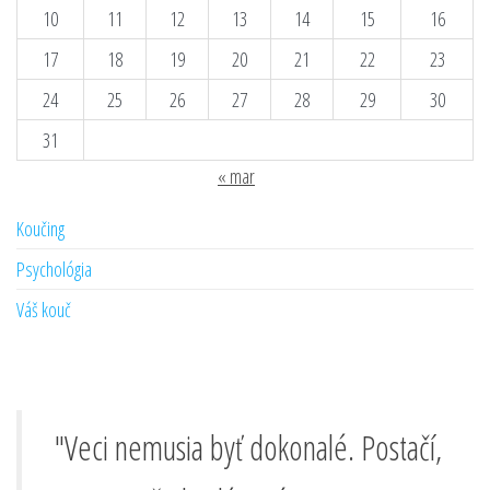
10
11
12
13
14
15
16
17
18
19
20
21
22
23
24
25
26
27
28
29
30
31
« mar
Koučing
Psychológia
Váš kouč
"Veci nemusia byť dokonalé. Postačí,