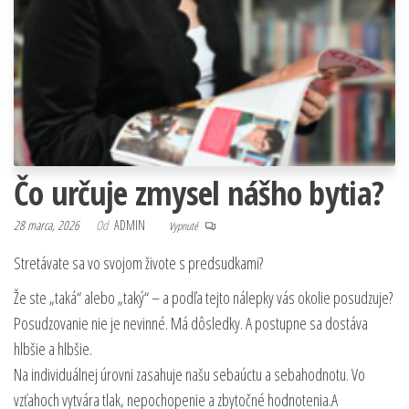
Čo určuje zmysel nášho bytia?
28 marca, 2026
Od
ADMIN
Vypnuté
Stretávate sa vo svojom živote s predsudkami?
Že ste „taká“ alebo „taký“ – a podľa tejto nálepky vás okolie posudzuje?
Posudzovanie nie je nevinné. Má dôsledky. A postupne sa dostáva
hlbšie a hlbšie.
Na individuálnej úrovni zasahuje našu sebaúctu a sebahodnotu. Vo
vzťahoch vytvára tlak, nepochopenie a zbytočné hodnotenia.A