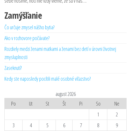
sebe nosíme, hoci nie vždy vieme, že sú v nás….
Zamýšľanie
Čo určuje zmysel nášho bytia?
Ako v rozhovore počúvate?
Rozdiely medzi ženami matkami a ženami bez detí v úrovni životnej
zmysluplnosti
Zaseknutí?
Kedy ste naposledy pocítili malé osobné víťazstvo?
august 2026
Po
Ut
St
Št
Pi
So
Ne
1
2
3
4
5
6
7
8
9