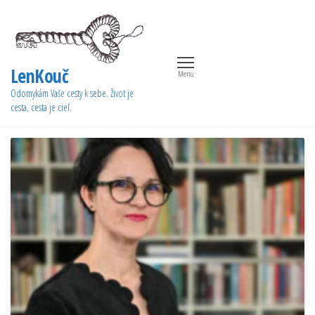
Preskočiť
na
obsah
LenKouč
Menu
Odomykám Vaše cesty k sebe. Život je
cesta, cesta je cieľ.