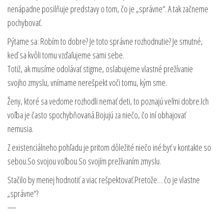
nenápadne posilňuje predstavy o tom, čo je „správne“. A tak začneme
pochybovať.
Pýtame sa: Robím to dobre? Je toto správne rozhodnutie? Je smutné,
keď sa kvôli tomu vzďaľujeme sami sebe.
Totiž, ak musíme odolávať stigme, oslabujeme vlastné prežívanie
svojho zmyslu, vnímame nerešpekt voči tomu, kým sme.
Ženy, ktoré sa vedome rozhodli nemať deti, to poznajú veľmi dobre.Ich
voľba je často spochybňovaná.Bojujú za niečo, čo iní obhajovať
nemusia.
Z existenciálneho pohľadu je pritom dôležité niečo iné:byť v kontakte so
sebou.So svojou voľbou.So svojím prežívaním zmyslu.
Stačilo by menej hodnotiť a viac rešpektovať.Pretože… čo je vlastne
„správne“?
—