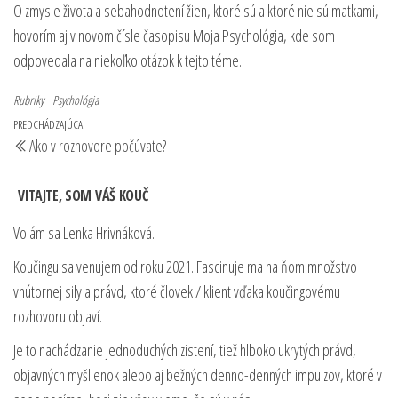
O zmysle života a sebahodnotení žien, ktoré sú a ktoré nie sú matkami,
hovorím aj v novom čísle časopisu Moja Psychológia, kde som
odpovedala na niekoľko otázok k tejto téme.
Rubriky
Psychológia
Navigácia
Predchádzajúci
PREDCHÁDZAJÚCA
Ako v rozhovore počúvate?
v
príspevok
článku
VITAJTE, SOM VÁŠ KOUČ
Volám sa Lenka Hrivnáková.
Koučingu sa venujem od roku 2021. Fascinuje ma na ňom množstvo
vnútornej sily a právd, ktoré človek / klient vďaka koučingovému
rozhovoru objaví.
Je to nachádzanie jednoduchých zistení, tiež hlboko ukrytých právd,
objavných myšlienok alebo aj bežných denno-denných impulzov, ktoré v